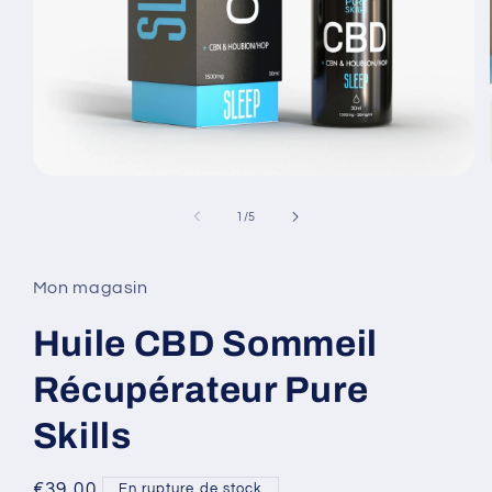
de
1
/
5
Mon magasin
Huile CBD Sommeil
Récupérateur Pure
Skills
Regular
€39,00
En rupture de stock