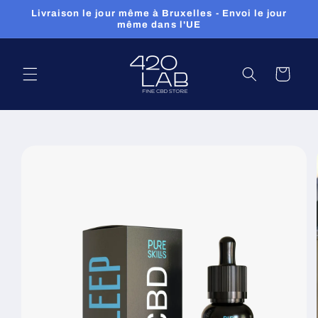
Skip to
Livraison le jour même à Bruxelles - Envoi le jour
content
même dans l'UE
Panier
Passer à
l'information
sur le
produit